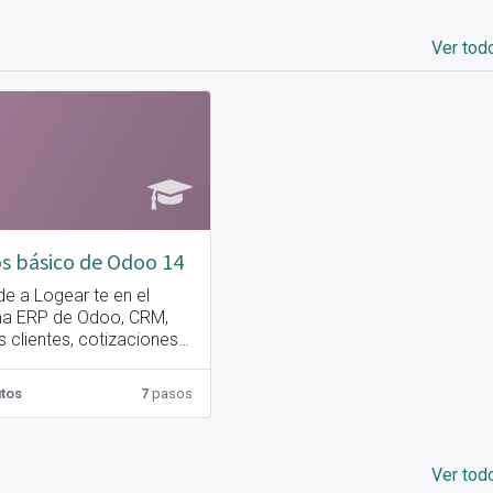
Ver tod
s básico de Odoo 14
e a Logear te en el
ma ERP de Odoo, CRM,
 clientes, cotizaciones,
cciones, seguros, cartas
 terrestres, maritimas,
utos
7
pasos
, inventario, entradas y
s de mercancía,
as, tiempo de personal,
etc.
Ver tod