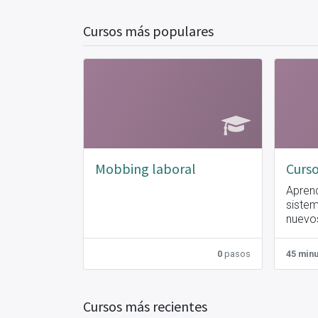
Cursos más populares
Mobbing laboral
Curso
Aprend
siste
nuevos
recole
porte,
0
pasos
45 min
aereas
salida
compr
Cursos más recientes
flota, 